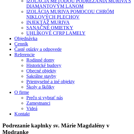
IZOLÁCIA METÓDOU PODREZANIA MURIVA S
DIAMANTOVÝM LANOM
IZOLÁCIA MURIVA POMOCOU CHRÓM
NIKLOVÝCH PLECHOV
INJEKTÁŽ MURIVA
SANAČNÉ OMIETKY
UHLÍKOVÉ CFRP LAMELY
Objednávka
Cenník
Časté otázky a odpovede
Referencie
Rodinné domy
Historické budovy
Obecné objekty
Sakrálne stavby
Priemyselné a iné objekty
Školy a škôlky
O firme
Prečo si vybrať nás
Zamestnanci
Videá
Kontakt
Podrezanie kaplnky sv. Márie Magdalény v
Modranke