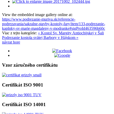
View the embedded image gallery online at:
https://www.podrezanie-muriva.sk/referencie-
podrezavania/sakralne-stavby-kostoly-fary/item/133-podrezanie-
kaplnky-sv-marie-magdaleny-v-modranke#sigProId463596b60c
Viac z tejto kategórie:
« Kostol Sv. Margity Antiochijskej v Šali
Podrezanie kostola svätej Barbory v Hájskom »
návrat hore
Vzor záručného certifikátu
Certifikát ISO 9001
Certifikát ISO 14001