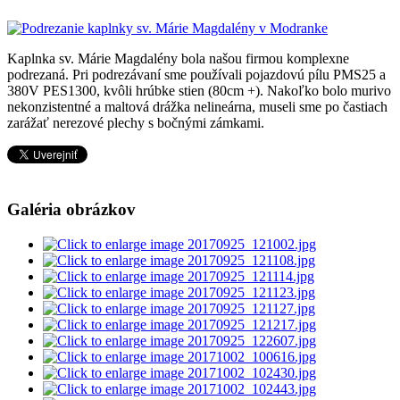
Kaplnka sv. Márie Magdalény bola našou firmou komplexne
podrezaná. Pri podrezávaní sme používali pojazdovú pílu PMS25 a
380V PES1300, kvôli hrúbke stien (80cm +). Nakoľko bolo murivo
nekonzistentné a maltová drážka nelineárna, museli sme po častiach
zarážať nerezové plechy s bočnými zámkami.
Galéria obrázkov