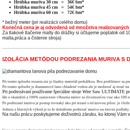
Hrúbka muriva 30 cm = 36€ bm*
Hrúbka muriva 45 cm = 54€ bm*
Hrúbka muriva 60 cm = 72€ bm*
* bežný meter (pri realizácii celého domu)
Konečná cena je aj odvodená od množstva realizovanýc
Za tlakové tlačenie malty do drážky si účtujeme poplatok od 1
malta,práca a čistenie stroja)
IZOLÁCIA METÓDOU PODREZANIA MURIVA S
Pri tomto spôsobe rezania nie je žiadny materiál prekážkou. Bez problémov sa prer
Pri tomto spôsobe je diamantové lano chladené vodou ale je možnosť aj rezať na
Pri podrezávaní používame špeciálne stroje Wire Saw ULTIMATE p
Ide o okamžité a 100% zastavenie vlhnutia múrov so životnosťou viac ako 100 r
Po podrezaní muriva je postup rovnaký ako pri rezaní s reť
azovou pílou
:
j
e vlož
Jednou z hlavných výhod je to že dokážeme podrezať murivo na úrovni podlahy.
Na našu prácu poskytujeme doživotnú záruku, ku ktorej Vám