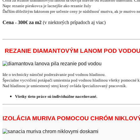
Cena za rezanie diamantovým lanom sa odvíja hlavne od rezaného materiálu. Čím 
Napr. rezanie pieskovca je lacnejšie ako rezanie žuly
Ďaľším dôležitým faktorom pre určenie ceny je súdržnosť muriva, ak je murivo nes
Cena - 300€ za m2
(v niektorých prípadoch aj viac)
REZANIE DIAMANTOVÝM LANOM POD VODOU
Ide o technicky náročné podrezávanie pod vodnou hladinou.
Špecialne vycvičení potápači umiestnia pod vodnou hladinou všetky pomocné kla
Nad hladinou je umiestnený stroj ktorý ovláda špecializovaný pracovník.
Všetky tieto práce sú individuálne naceňované.
IZOLÁCIA MURIVA POMOCOU CHRÓM NIKLOV