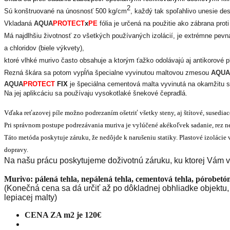
2
Sú konštruované na únosnosť 500 kg/cm
, každý tak spoľahlivo unesie des
Vkladaná
AQUA
PROTECT
x
PE
fólia je určená na použitie ako zábrana proti
Má najdlhšiu životnosť zo všetkých používaných izolácií, je extrémne pevná
a chloridov (biele výkvety),
ktoré vlhké murivo často obsahuje a ktorým ťažko odolávajú aj antikorové p
Rezná škára sa potom vypĺňa špecialne vyvinutou maltovou zmesou
AQUA
AQUA
PROTECT
FIX
je špeciálna cementová malta vyvinutá na okamžitu sta
Na jej aplikcáciu sa používaju vysokotlaké šnekové čepradlá.
Vďaka reťazovej píle možno podrezaním ošetriť všetky steny, aj štítové, susediace 
Pri správnom postupe podrezávania muriva je vylúčené akékoľvek sadanie, rez ne
Táto metóda poskytuje záruku, že nedôjde k narušeniu statiky. Plastové izolácie
dopravy.
Na našu prácu poskytujeme doživotnú záruku, ku ktorej Vám
Murivo: pálená tehla, nepálená tehla, cementová tehla, pórobet
(Konečná cena sa dá určiť až po dôkladnej obhliadke objektu,
lepiacej malty)
CENA ZA m2 je 120€