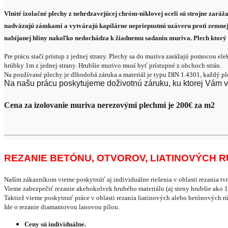
Vlnité izolačné plechy z nehrdzavejúcej chróm-niklovej oceli sú strojne zará
nadväzujú zámkami a vytvárajú kapilárne nepriepustnú uzáveru proti zemnej v
nabíjanej hliny nakoľko nedochádza k žiadnemu sadaniu muriva. Plech ktorý s
Pre prácu stačí prístup z jednej strany. Plechy sa do muriva zarážajú pomocou el
hrúbky 1m z jednej strany. Hrubšie murivo musí byť prístupné z obchoch strán.
Na používané plechy je dlhodobá záruka a materiál je typu DIN 1.4301, každý p
Na našu prácu poskytujeme doživotnú záruku, ku ktorej Vám
Cena za izolovanie muriva nerezovými plechmi je 200€ za m2
REZANIE BETÓNU, OTVOROV, LIATINOVÝCH 
Naším zákazníkom vieme poskytnúť aj individuálne riešenia v oblasti rezania tv
Vieme zabezpečiť rezanie akehokolvek hrubého materiálu (aj steny hrubšie ako 
Taktiež vieme poskytnuť práce v oblasti rezania liatinových alebo betónových rú
Ide o rezanie diamantovou lanovou pílou.
Ceny sú individuálne.