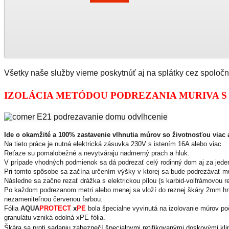
Všetky naše služby vieme poskytnúť aj na splátky cez spol
IZOLÁCIA METÓDOU PODREZANIA MURIVA S
Ide o okamžité a 100% zastavenie vlhnutia múrov so životnosťou viac 
Na tieto práce je nutná elektrická zásuvka 230V s istením 16A alebo viac.
Reťaze su pomalobežné a nevytváraju nadmerný prach a hluk.
V prípade vhodných podmienok sa dá podrezať celý rodinný dom aj za jede
Pri tomto spôsobe sa začína určením výšky v ktorej sa bude podrezávať mu
Následne sa začne rezať drážka s elektrickou pílou (s karbid-volfrámovou re
Po každom podrezanom metri alebo menej sa vloží do reznej škáry 2mm hru
nezameniteľnou červenou farbou.
Fólia
AQUA
PROTECT
x
PE
bola špecialne vyvinutá na izolovanie múrov p
granulátu vzniká odolná xPE fólia.
Škára sa proti sadaniu zabezpečí špecialnymi retifikovanými doskovými klin